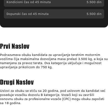
Kondicioni čas od 45 minuta
5.500 din
Dopunski čas od 45 minuta
5.500 din
Prvi Naslov
Podrazumeva obuku kandidata za upravljanje teretnim motornim
vozilima čija maksimalna dozvoljena masa prelazi 3.500 kg, a koja su
namenjena za prevoz tereta. Ova kategorija uključuje i mogućnost
upravljanja prikolicom do 750 kg.
Drugi Naslov
Uslovi za obuku se stiču sa 20 godina, pod uslovom da kandidat već
poseduje vozačku dozvolu B kategorije. Vozači koji su završili
osnovnu obuku za profesionalne vozače (CPC) mogu obuku započeti
sa 18 godina.