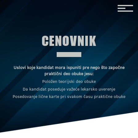
CENOVNIK
Uslovi koje kandidat mora ispuniti pre nego što započne
praktični deo obuke jesu:
Položen teorijski deo obuke
Da kandidat poseduje važeće lekarsko uverenje
Posedovanje lične karte pri svakom času praktične obuke