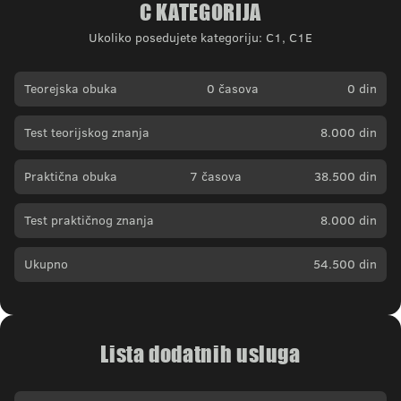
C KATEGORIJA
Ukoliko posedujete kategoriju:
C1, C1E
Teorejska obuka
0 časova
0 din
Test teorijskog znanja
8.000 din
Praktična obuka
7 časova
38.500 din
Test praktičnog znanja
8.000 din
Ukupno
54.500 din
Lista dodatnih usluga