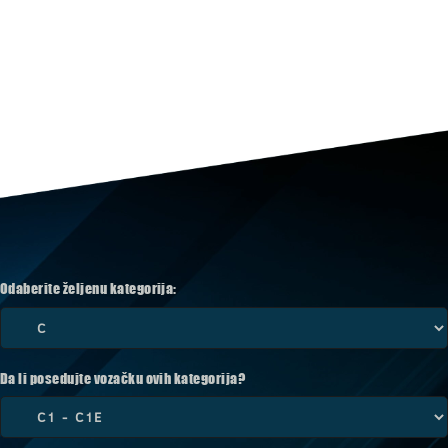
Odaberite željenu kategorija:
Da li posedujte vozačku ovih kategorija?